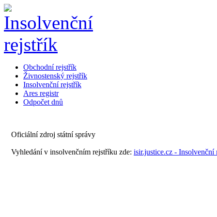
Obchodní rejstřík
Živnostenský rejstřík
Insolvenční rejstřík
Ares registr
Odpočet dnů
Oficiální zdroj státní správy
Vyhledání v insolvenčním rejstříku zde:
isir.justice.cz - Insolvenční 